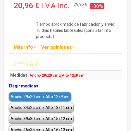
20,96 €
I.V.A Inc.
29,95 €
-30%
Tiempo aproximado de fabricación y envío:
10
dias hábiles laborables (consultar info
producto)
Más info
Ver opiniones
0.0
star
rating
Medidas:
Ancho 29x20 cm x Alto 12x9 cm
Elegir medidas
Ancho 29x20 cm x Alto 12x9 cm
Ancho 34x25 cm x Alto 13x11 cm
Ancho 39x30 cm x Alto 15x12 cm
Ancho 46x35 cm x Alto 16x13 cm