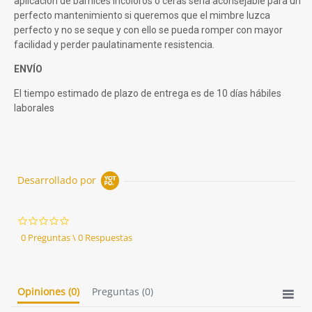
aplicación de barnices incoloros o ceras sería aconsejable para un
perfecto mantenimiento si queremos que el mimbre luzca
perfecto y no se seque y con ello se pueda romper con mayor
facilidad y perder paulatinamente resistencia.
ENVÍO
El tiempo estimado de plazo de entrega es de 10 días hábiles
laborales
Desarrollado por
0.0
star
0 Preguntas \ 0 Respuestas
rating
Opiniones
(0)
Preguntas
(0)