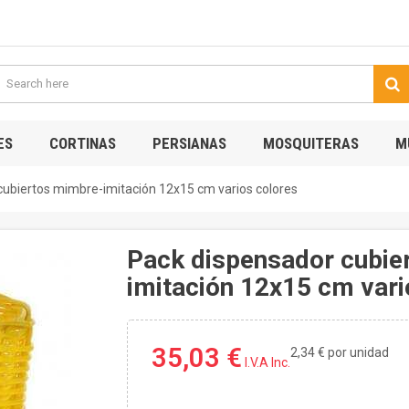
ES
CORTINAS
PERSIANAS
MOSQUITERAS
M
cubiertos mimbre-imitación 12x15 cm varios colores
Pack dispensador cubie
imitación 12x15 cm vari
35,03 €
2,34 €
por unidad
I.V.A Inc.