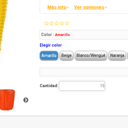
Más info
Ver opiniones
0.0
star
rating
Color :
Amarillo
Elegir color
Amarillo
Beige
Blanco/Wengué
Naranja
Cantidad: