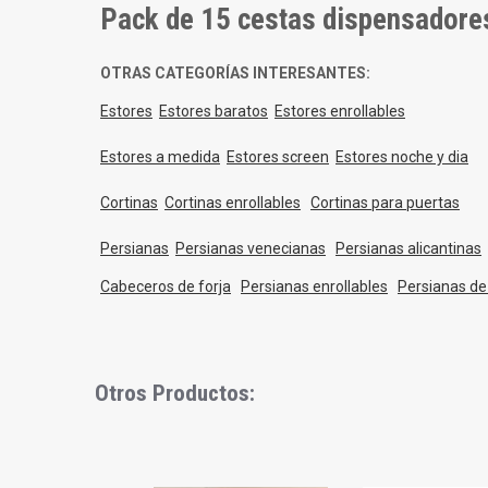
Pack de 15 cestas dispensadore
OTRAS CATEGORÍAS INTERESANTES:
Estores
Estores baratos
Estores enrollables
Estores a medida
Estores screen
Estores noche y dia
Cortinas
Cortinas enrollables
Cortinas para puertas
Persianas
Persianas venecianas
Persianas alicantinas
Cabeceros de forja
Persianas enrollables
Persianas d
Otros Productos:
Slideshow
Slide