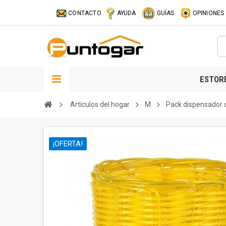
CONTACTO
AYUDA
GUÍAS
OPINIONES
ESTOR
Artículos del hogar
M
Pack dispensador 
¡OFERTA!