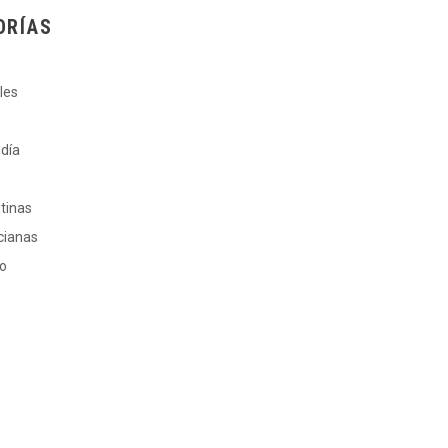
ORÍAS
les
 día
ntinas
cianas
ro