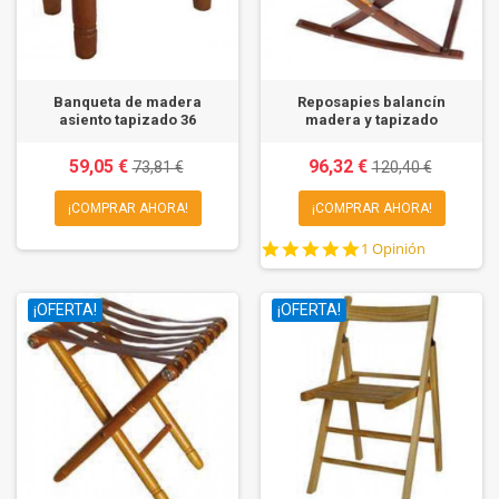
Banqueta de madera
Reposapies balancín
asiento tapizado 36
madera y tapizado
59,05 €
96,32 €
73,81 €
120,40 €
¡COMPRAR AHORA!
¡COMPRAR AHORA!
5.0
1 Opinión
star
rating
¡OFERTA!
¡OFERTA!