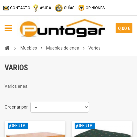
CONTACTO
AYUDA
GUÍAS
OPINIONES
0,00 €
Muebles
Muebles de enea
Varios
VARIOS
Varios enea
Ordenar por
¡OFERTA!
¡OFERTA!