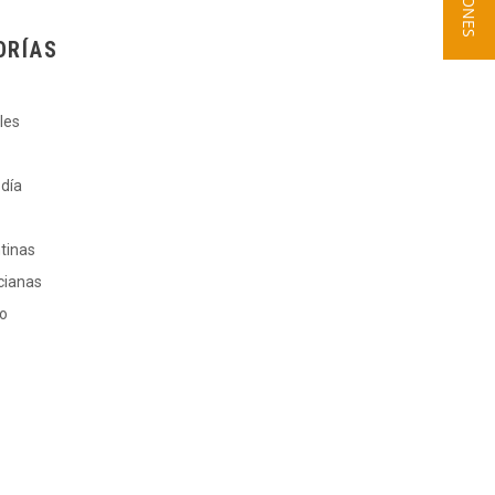
ORÍAS
les
 día
ntinas
cianas
ro