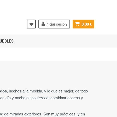
Iniciar sesión
0,00 €
UEBLES
ados
, hechos a la medida, y lo que es mejor, de todo 
 de día y noche o tipo 
screen
, combinar
opacos y 
dad de miradas exteriores. Son muy prácticas, y en 