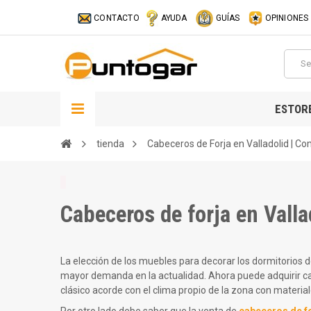
CONTACTO
AYUDA
GUÍAS
OPINIONES
ESTOR
tienda
Cabeceros de Forja en Valladolid | Co
Cabeceros de forja en Valla
La elección de los muebles para decorar los dormitorios 
mayor demanda en la actualidad. Ahora puede adquirir cab
clásico acorde con el clima propio de la zona con material
Por otro lado debe saber que la venta de
cabeceros de fo