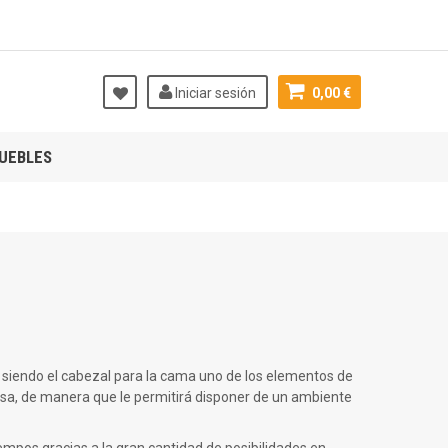
Iniciar sesión
0,00 €
UEBLES
 siendo el cabezal para la cama uno de los elementos de
nesa, de manera que le permitirá disponer de un ambiente
empos gracias a la gran cantidad de posibilidades en