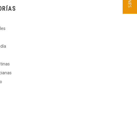
ORÍAS
les
 día
ntinas
cianas
ro