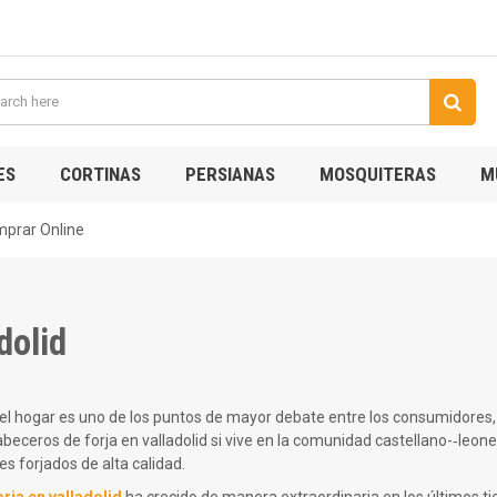
ES
CORTINAS
PERSIANAS
MOSQUITERAS
M
mprar Online
dolid
del hogar es uno de los puntos de mayor debate entre los consumidores,
eceros de forja en valladolid si vive en la comunidad castellano-­‐leo
es forjados de alta calidad.
rja en valladolid
ha crecido de manera extraordinaria en los últimos ti