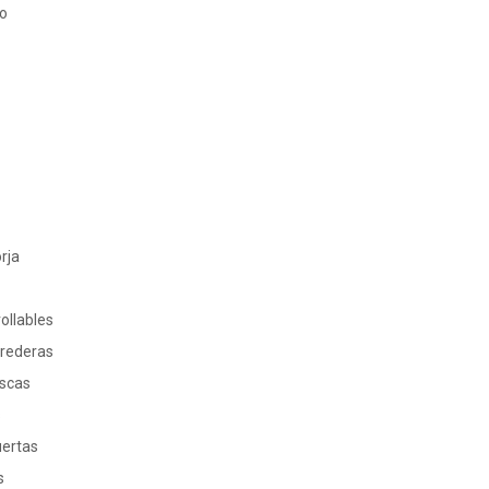
ro
rja
ollables
rrederas
oscas
s
uertas
s