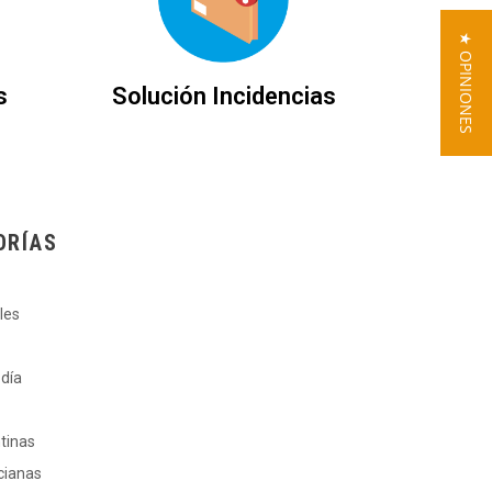
★ OPINIONES
s
Solución Incidencias
ORÍAS
les
 día
ntinas
cianas