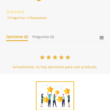
0.0
star
0 Preguntas \ 0 Respuestas
rating
Opiniones
(0)
Preguntas
(0)
Actualmente, no hay opiniones para este producto.