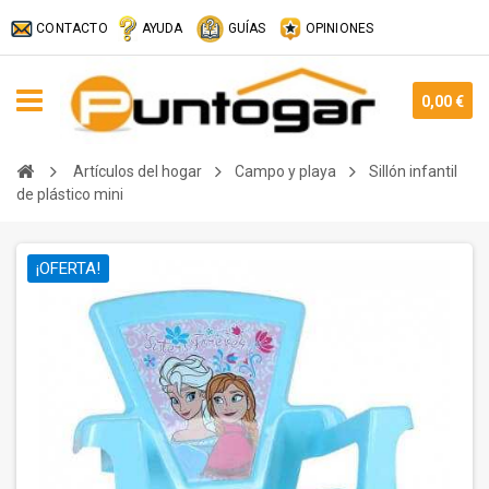
CONTACTO
AYUDA
GUÍAS
OPINIONES
0,00 €
Artículos del hogar
Campo y playa
Sillón infantil
de plástico mini
¡OFERTA!