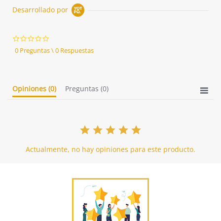
Desarrollado por
0.0
star
0 Preguntas \ 0 Respuestas
rating
Opiniones
(0)
Preguntas
(0)
Actualmente, no hay opiniones para este producto.