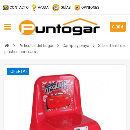
CONTACTO
AYUDA
GUÍAS
OPINIONES
0,00 €
Artículos del hogar
Campo y playa
Silla infantil de
plástico mini cars
¡OFERTA!