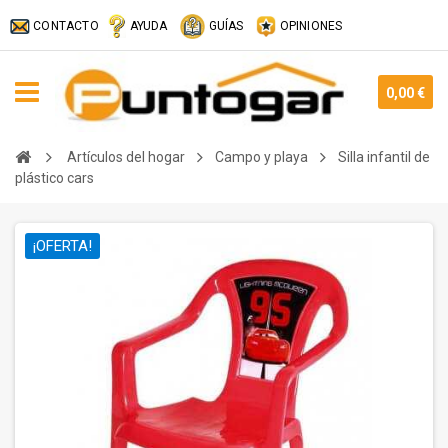
CONTACTO
AYUDA
GUÍAS
OPINIONES
0,00 €
Artículos del hogar
Campo y playa
Silla infantil de
plástico cars
¡OFERTA!