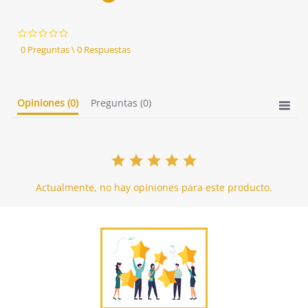
0.0
star
0 Preguntas \ 0 Respuestas
rating
Opiniones
(0)
Preguntas
(0)
Actualmente, no hay opiniones para este producto.