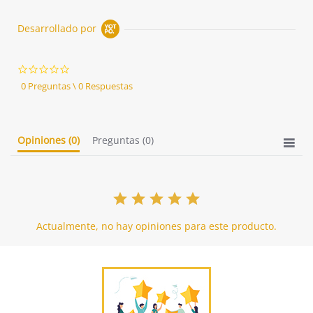
Desarrollado por
0.0
star
0 Preguntas \ 0 Respuestas
rating
Opiniones
(0)
Preguntas
(0)
Actualmente, no hay opiniones para este producto.