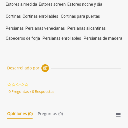
Estores a medida
Estores screen
Estores noche y dia
Cortinas
Cortinas enrollables
Cortinas para puertas
Persianas
Persianas venecianas
Persianas alicantinas
Cabeceros de forja
Persianas enrollables
Persianas de madera
Desarrollado por
0.0
star
0 Preguntas \ 0 Respuestas
rating
Opiniones
(0)
Preguntas
(0)