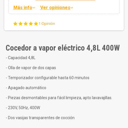
Más info
Ver opiniones
5.0
1 Opinión
star
rating
Cocedor a vapor eléctrico 4,8L 400W
- Capacidad 4,8L
- Olla de vapor de dos capas
- Temporizador configurable hasta 60 minutos
- Apagado automático
- Piezas desmontables para fácil limpieza, apto lavavajillas.
- 230V, 50Hz, 400W
- Dos vasijas transparentes de cocción