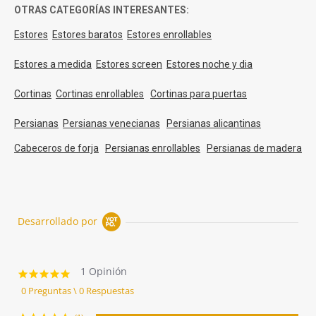
OTRAS CATEGORÍAS INTERESANTES:
Estores
Estores baratos
Estores enrollables
Estores a medida
Estores screen
Estores noche y dia
Cortinas
Cortinas enrollables
Cortinas para puertas
Persianas
Persianas venecianas
Persianas alicantinas
Cabeceros de forja
Persianas enrollables
Persianas de madera
Desarrollado por
1 Opinión
5.0
star
0 Preguntas \ 0 Respuestas
rating