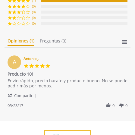
(1)
(0)
(0)
(0)
(0)
Opiniones
(1)
Preguntas
(0)
Antonio J.
A
5.0
star
Producto 10!
rating
Review
review
Envio rápido, precio barato y producto bueno. No se puede
by
stating
pedir más por menos.
Antonio
Producto
'
J.
10!
Compartir
Share
on
Review
05/23/17
0
0
23
by
May
Antonio
2017
J.
on
23