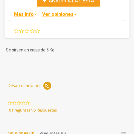
AÑADIR A LA CESTA
Más info
Ver opiniones
0.0
star
rating
Se sirven en cajas de 5 Kg.
Desarrollado por
0.0
star
0 Preguntas \ 0 Respuestas
rating
Opiniones
(0)
Preguntas
(0)