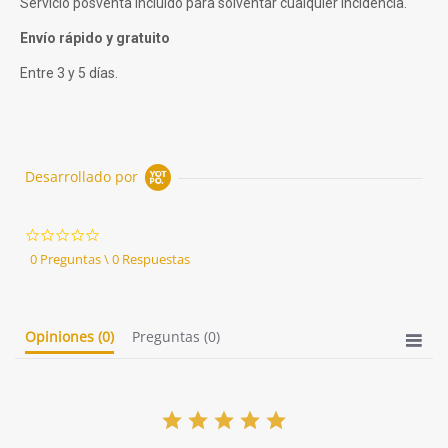
Servicio posventa incluido para solventar cualquier incidencia.
Envío rápido y gratuito
Entre 3 y 5 días.
Desarrollado por
0.0
star
0 Preguntas \ 0 Respuestas
rating
Opiniones
(0)
Preguntas
(0)