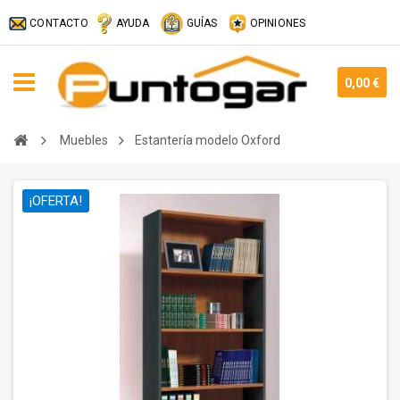
CONTACTO
AYUDA
GUÍAS
OPINIONES
0,00 €
Muebles
Estantería modelo Oxford
¡OFERTA!