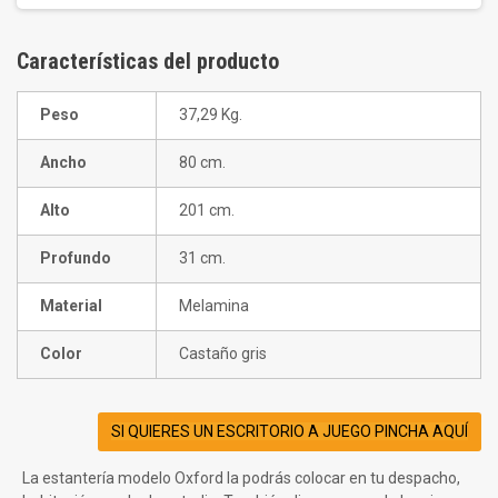
star
rating
Características del producto
Peso
37,29 Kg.
Ancho
80 cm.
Alto
201 cm.
Profundo
31 cm.
Material
Melamina
Color
Castaño gris
SI QUIERES UN ESCRITORIO A JUEGO PINCHA AQUÍ
La estantería modelo Oxford la podrás colocar en tu despacho,