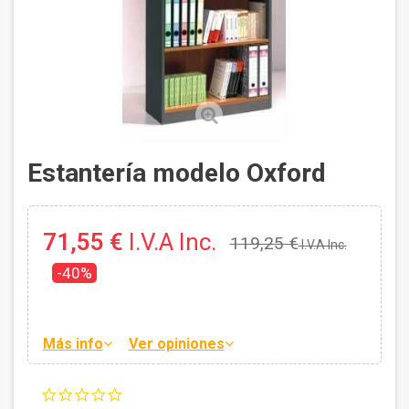
Estantería modelo Oxford
71,55 €
I.V.A Inc.
119,25 €
I.V.A Inc.
-40%
Más info
Ver opiniones
0.0