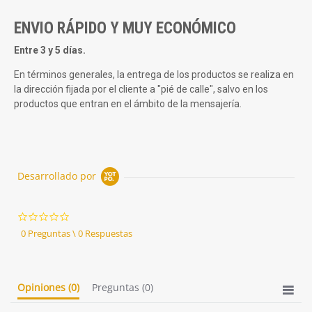
ENVIO RÁPIDO Y MUY ECONÓMICO
Entre 3 y 5 días.
En términos generales, la entrega de los productos se realiza en
la dirección fijada por el cliente a "pié de calle", salvo en los
productos que entran en el ámbito de la mensajería.
Desarrollado por
0.0
star
0 Preguntas \ 0 Respuestas
rating
Opiniones
(0)
Preguntas
(0)