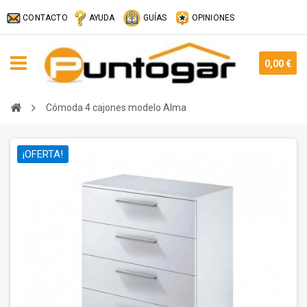
CONTACTO
AYUDA
GUÍAS
OPINIONES
0,00 €
Cómoda 4 cajones modelo Alma
¡OFERTA!