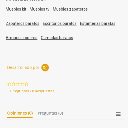
Muebles kit
Muebles tv
Muebles zapateros
Zapateros baratos
Escritorios baratos
Estanterías baratas
Armarios roperos
Comodas baratas
Desarrollado por
0.0
star
0 Preguntas \ 0 Respuestas
rating
Opiniones
(0)
Preguntas
(0)