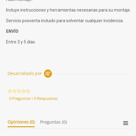
Incluye instrucciones y herramientas necesarias para su montaje.
Servicio posventa incluido para solventar cualquier incidencia.
ENVÍO
Entre 3 y 5 días.
Desarrollado por
0.0
star
0 Preguntas \ 0 Respuestas
rating
Opiniones
(0)
Preguntas
(0)