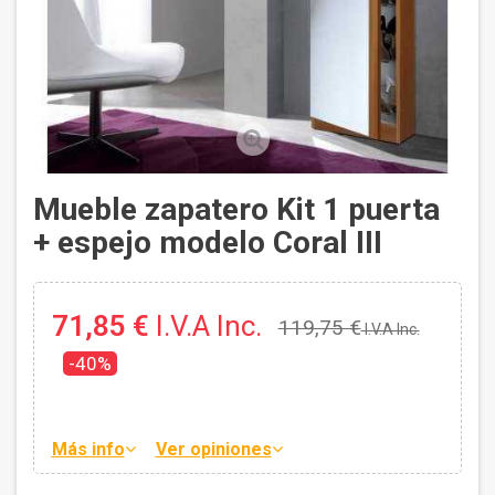
Mueble zapatero Kit 1 puerta
+ espejo modelo Coral III
71,85 €
I.V.A Inc.
119,75 €
I.V.A Inc.
-40%
Más info
Ver opiniones