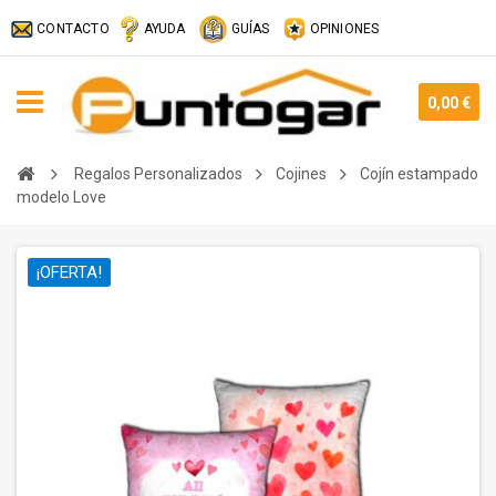
CONTACTO
AYUDA
GUÍAS
OPINIONES
0,00 €
Regalos Personalizados
Cojines
Cojín estampado
modelo Love
¡OFERTA!