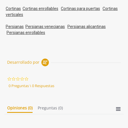
Cortinas
Cortinas enrollables
Cortinas para puertas
Cortinas
verticales
Persianas
Persianas venecianas
Persianas alicantinas
Persianas enrollables
Desarrollado por
0.0
star
0 Preguntas \ 0 Respuestas
rating
Opiniones
(0)
Preguntas
(0)