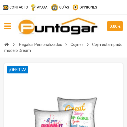
CONTACTO
AYUDA
GUÍAS
OPINIONES
0,00 €
Regalos Personalizados
Cojines
Cojín estampado
modelo Dream
¡OFERTA!