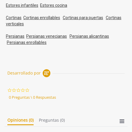
Estores infantiles
Estores cocina
Cortinas
Cortinas enrollables
Cortinas para puertas
Cortinas
verticales
Persianas
Persianas venecianas
Persianas alicantinas
Persianas enrollables
Desarrollado por
0.0
star
0 Preguntas \ 0 Respuestas
rating
Opiniones
(0)
Preguntas
(0)