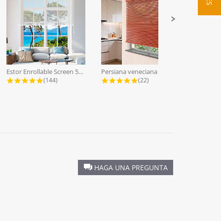
Estor Enrollable Screen 5% a Medida...
Persiana veneciana lamas aluminio...
4.9 star rating
4.9 star rating
(144)
(22)
HAGA UNA PREGUNTA