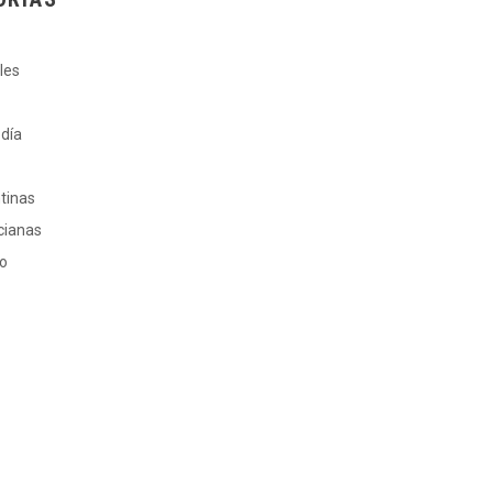
les
 día
ntinas
cianas
ro