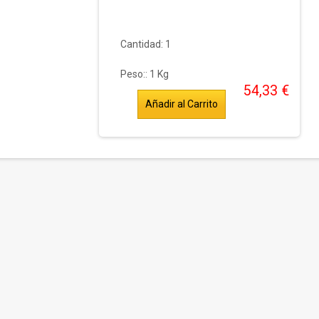
Cantidad: 1
Peso::
1
Kg
54,33 €