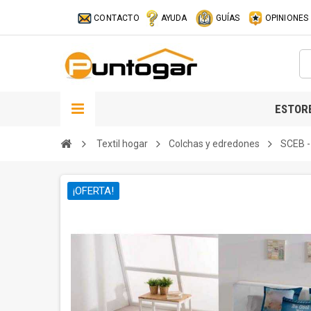
CONTACTO
AYUDA
GUÍAS
OPINIONES
ESTOR
Textil hogar
Colchas y edredones
SCEB -
¡OFERTA!