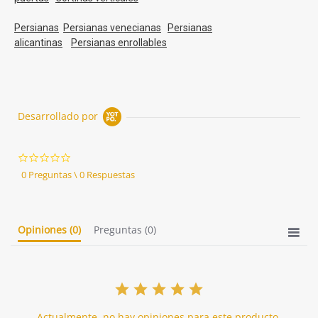
Persianas
Persianas venecianas
Persianas
alicantinas
Persianas enrollables
Desarrollado por
0.0
star
0 Preguntas \ 0 Respuestas
rating
Opiniones
(0)
Preguntas
(0)
Actualmente, no hay opiniones para este producto.