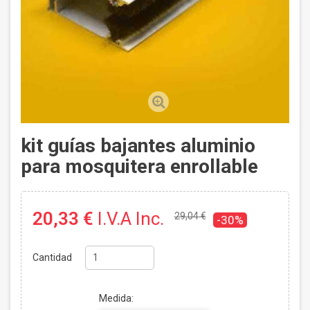
kit guías bajantes aluminio
para mosquitera enrollable
20,33 €
I.V.A Inc.
29,04 €
-30%
Cantidad
Medida: