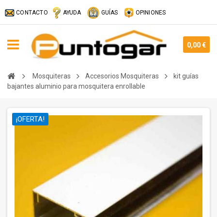
CONTACTO
AYUDA
GUÍAS
OPINIONES
0,00 €
Mosquiteras
Accesorios Mosquiteras
kit guías
bajantes aluminio para mosquitera enrollable
¡OFERTA!