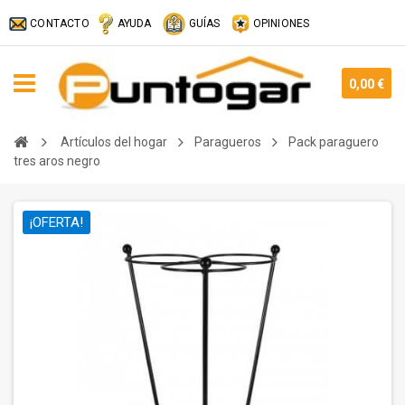
CONTACTO
AYUDA
GUÍAS
OPINIONES
0,00 €
Artículos del hogar
Paragueros
Pack paraguero
tres aros negro
¡OFERTA!