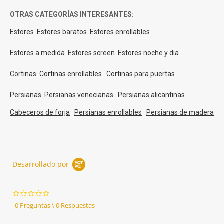
OTRAS CATEGORÍAS INTERESANTES:
Estores
Estores baratos
Estores enrollables
Estores a medida
Estores screen
Estores noche y dia
Cortinas
Cortinas enrollables
Cortinas para puertas
Persianas
Persianas venecianas
Persianas alicantinas
Cabeceros de forja
Persianas enrollables
Persianas de madera
Desarrollado por
0.0
star
0 Preguntas \ 0 Respuestas
rating